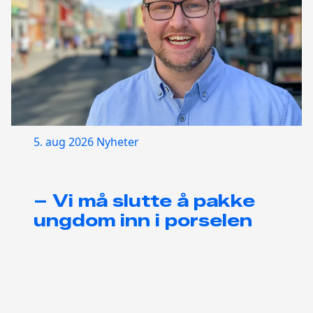
5. aug 2026
Nyheter
– Vi må slutte å pakke
ungdom inn i porselen