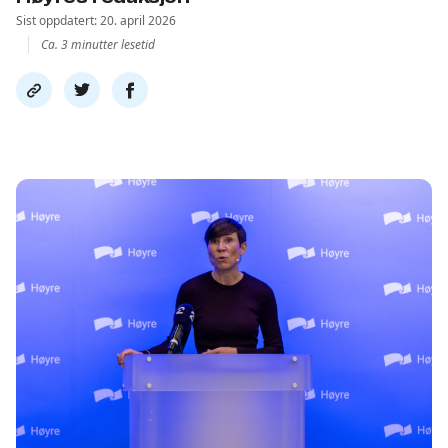
Sist oppdatert: 20. april 2026
Ca. 3 minutter lesetid
Del
Del
Del
link
på
på
twitter
facebook