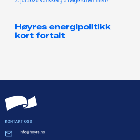
2. jul 2026
Vanskelig å følge strømmen?
Høyres energipolitikk
kort fortalt
KONTAKT OSS
Email
info@hoyre.no