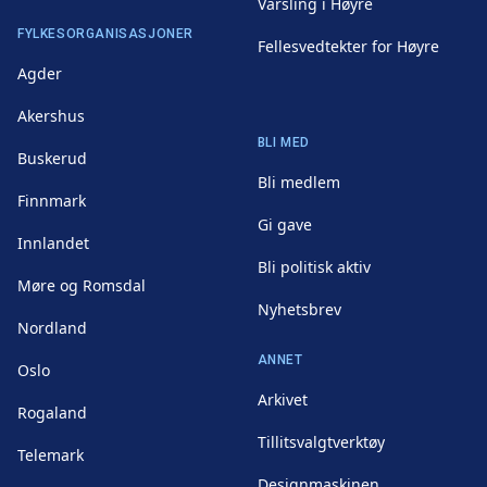
Varsling i Høyre
FYLKESORGANISASJONER
Fellesvedtekter for Høyre
Agder
Akershus
BLI MED
Buskerud
Bli medlem
Finnmark
Gi gave
Innlandet
Bli politisk aktiv
Møre og Romsdal
Nyhetsbrev
Nordland
ANNET
Oslo
Arkivet
Rogaland
Tillitsvalgtverktøy
Telemark
Designmaskinen