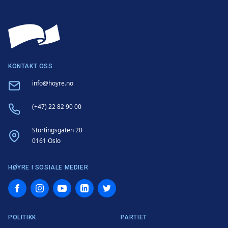
KONTAKT OSS
Email
info@hoyre.no
Phone
(+47) 22 82 90 00
Address
Stortingsgaten 20
0161 Oslo
HØYRE I SOSIALE MEDIER
Facebook
Instagram
YouTube
LinkedIn
Twitter
POLITIKK
PARTIET