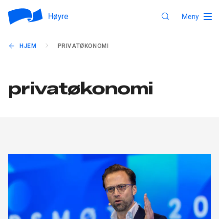
Høyre
Meny
HJEM
PRIVATØKONOMI
privatøkonomi