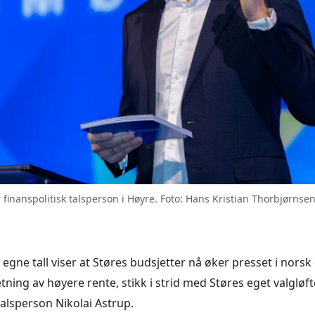
r finanspolitisk talsperson i Høyre. Foto: Hans Kristian Thorbjørnse
 egne tall viser at Støres budsjetter nå øker presset i nors
etning av høyere rente, stikk i strid med Støres eget valgløfte
talsperson Nikolai Astrup.