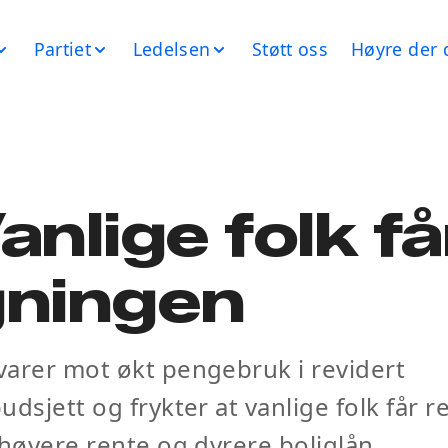
Partiet
Ledelsen
Støtt oss
Høyre der 
anlige folk få
gningen
arer mot økt pengebruk i revidert
udsjett og frykter at vanlige folk får 
 høyere rente og dyrere boliglån.