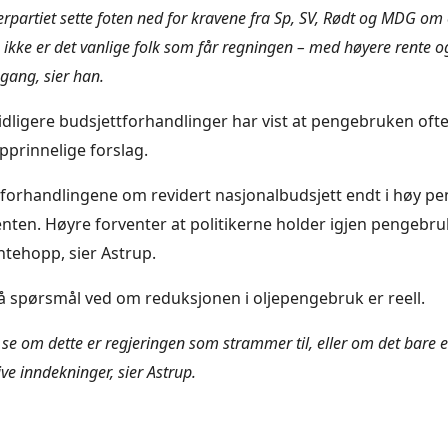
rpartiet sette foten ned for kravene fra Sp, SV, Rødt og MDG o
 ikke er det vanlige folk som får regningen – med høyere rente o
gang, sier han.
dligere budsjettforhandlinger har vist at pengebruken oft
pprinnelige forslag.
r forhandlingene om revidert nasjonalbudsjett endt i høy p
enten. Høyre forventer at politikerne holder igjen pengebruk
ntehopp, sier Astrup.
så spørsmål ved om reduksjonen i oljepengebruk er reell.
 se om dette er regjeringen som strammer til, eller om det bare e
ve inndekninger, sier Astrup.