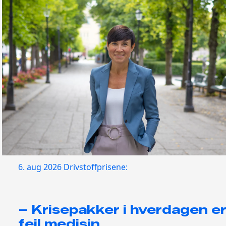
6. aug 2026
Drivstoffprisene:
– Krisepakker i hverdagen e
feil medisin