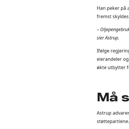
Han peker på 
fremst skyldes 
– Oljepengebruke
sier Astrup.
Ifølge regjerin
eierandeler og
økte utbytter
Må s
Astrup advare
støttepartiene