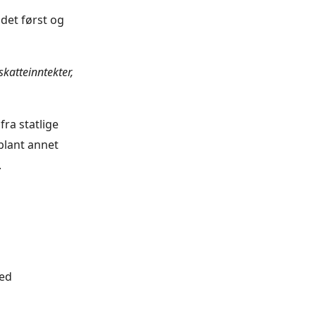
det først og
skatteinntekter,
fra statlige
blant annet
.
med