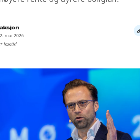
aksjon
De
12. mai 2026
li
r lesetid