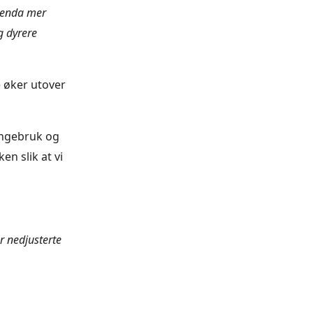
m enda mer
g dyrere
e øker utover
engebruk og
en slik at vi
r nedjusterte