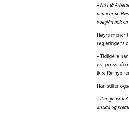
– Nå må Arbeide
pengebruk. Hvis
boliglån nok en 
Høyre mener ti
regjeringens o
– Tidligere ha
økt press på r
ikke får nye re
Han stiller og
– Det gjenstår å
anslag og kreati