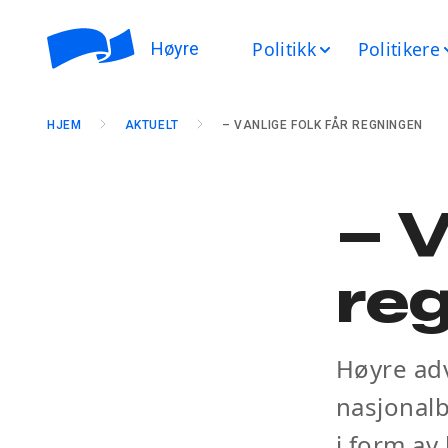
Politikk
Politikere
Høyre
HJEM
AKTUELT
– VANLIGE FOLK FÅR REGNINGEN
– V
re
Høyre adv
nasjonalb
i form av