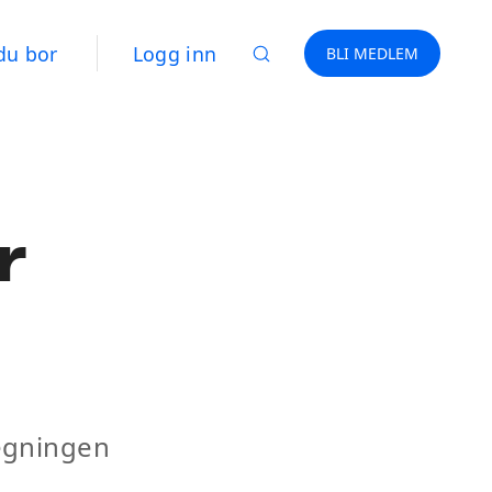
du bor
Logg inn
BLI MEDLEM
r
regningen