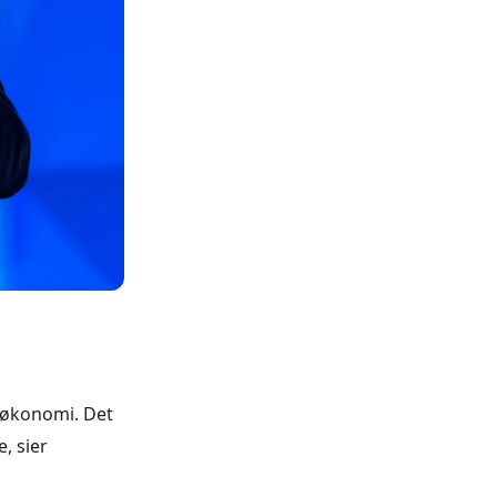
n
k økonomi. Det
, sier