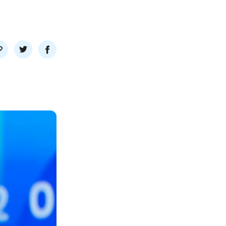
l
Del
Del
nk
på
på
twitter
facebook