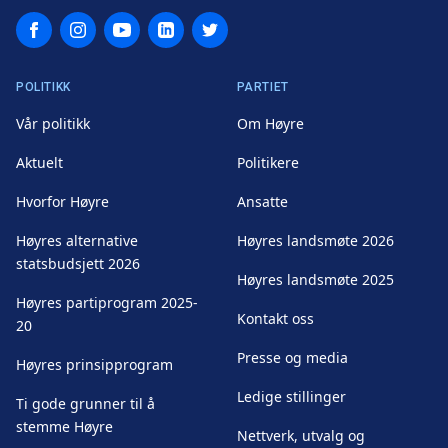
Facebook
Instagram
YouTube
LinkedIn
Twitter
POLITIKK
PARTIET
Vår politikk
Om Høyre
Aktuelt
Politikere
Hvorfor Høyre
Ansatte
Høyres alternative
Høyres landsmøte 2026
statsbudsjett 2026
Høyres landsmøte 2025
Høyres partiprogram 2025-
Kontakt oss
20
Presse og media
Høyres prinsipprogram
Ledige stillinger
Ti gode grunner til å
stemme Høyre
Nettverk, utvalg og