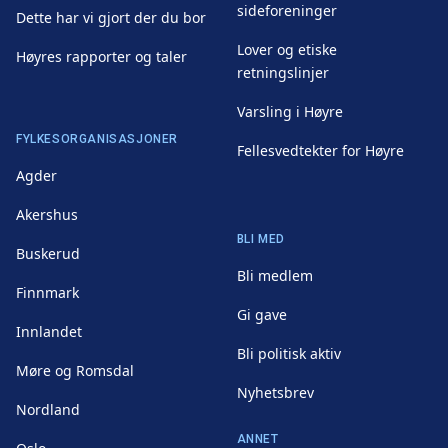
sideforeninger
Dette har vi gjort der du bor
Lover og etiske
Høyres rapporter og taler
retningslinjer
Varsling i Høyre
FYLKESORGANISASJONER
Fellesvedtekter for Høyre
Agder
Akershus
BLI MED
Buskerud
Bli medlem
Finnmark
Gi gave
Innlandet
Bli politisk aktiv
Møre og Romsdal
Nyhetsbrev
Nordland
ANNET