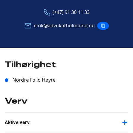
Telefon
E-
(+47) 91 30 11 33
post
eirik@advokatholmlund.no
KOPIERE
POST
Tilhørighet
Nordre Follo Høyre
Verv
Aktive verv