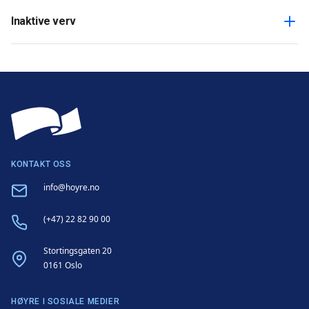
Inaktive verv
KONTAKT OSS
Email
info@hoyre.no
Phone
(+47) 22 82 90 00
Address
Stortingsgaten 20
0161 Oslo
HØYRE I SOSIALE MEDIER