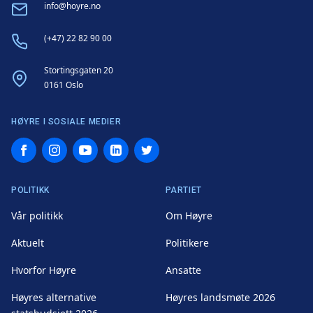
Email
info@hoyre.no
Phone
(+47) 22 82 90 00
Address
Stortingsgaten 20
0161 Oslo
HØYRE I SOSIALE MEDIER
Facebook
Instagram
YouTube
LinkedIn
Twitter
POLITIKK
PARTIET
Vår politikk
Om Høyre
Aktuelt
Politikere
Hvorfor Høyre
Ansatte
Høyres alternative
Høyres landsmøte 2026