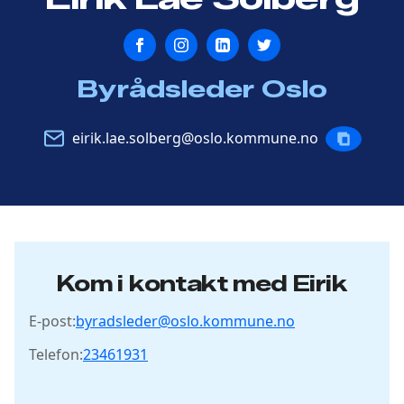
Blogg
Blogg
Blogg
Blogg
Byrådsleder Oslo
E-
eirik.lae.solberg@oslo.kommune.no
KOPIERE
post
POST
Kom i kontakt med Eirik
E-post:
byradsleder@oslo.kommune.no
Telefon:
23461931