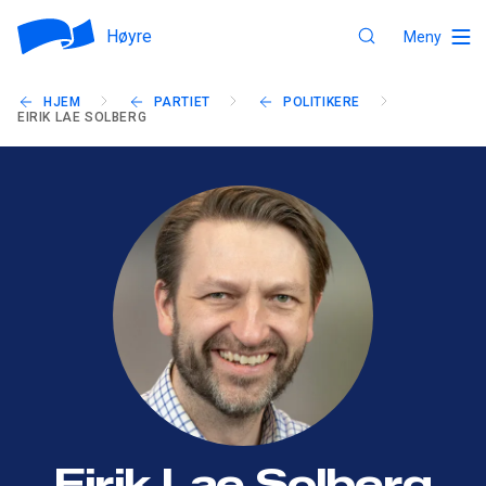
Høyre
Meny
HJEM
PARTIET
POLITIKERE
EIRIK LAE SOLBERG
Eirik Lae Solberg