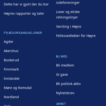
sideforeninger
Dette har vi gjort der du bor
Lover og etiske
Høyres rapporter og taler
retningslinjer
Varsling i Høyre
FYLKESORGANISASJONER
Fellesvedtekter for Høyre
Agder
Akershus
BLI MED
Buskerud
Bli medlem
Finnmark
Gi gave
Innlandet
Bli politisk aktiv
Møre og Romsdal
Nyhetsbrev
Nordland
ANNET