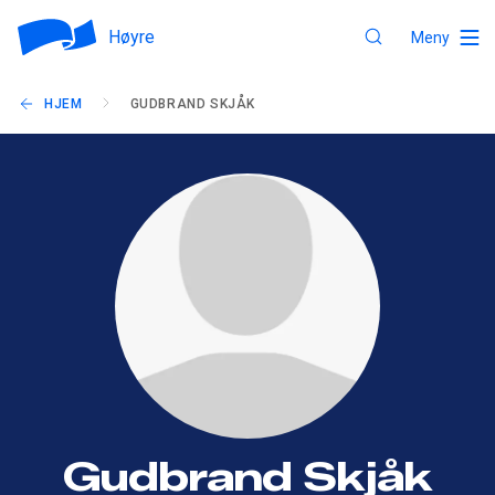
Høyre
Meny
HJEM
GUDBRAND SKJÅK
Gudbrand Skjåk