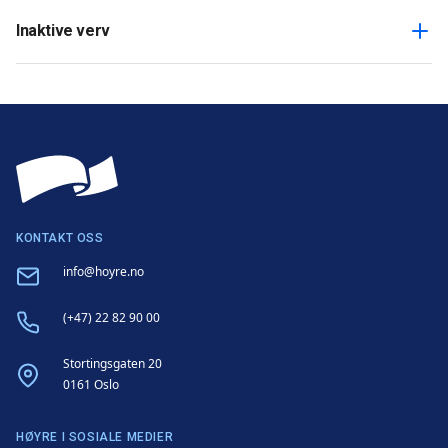
Inaktive verv
KONTAKT OSS
Email
info@hoyre.no
Phone
(+47) 22 82 90 00
Address
Stortingsgaten 20
0161 Oslo
HØYRE I SOSIALE MEDIER