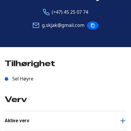
Telefon
E-
(+47) 45 25 07 74
post
g.skjak@gmail.com
KOPIERE
POST
Tilhørighet
Sel Høyre
Verv
Aktive verv