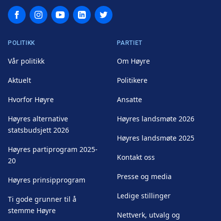
Facebook
Instagram
YouTube
LinkedIn
Twitter
POLITIKK
PARTIET
Vår politikk
Om Høyre
Aktuelt
Politikere
Hvorfor Høyre
Ansatte
Høyres alternative
Høyres landsmøte 2026
statsbudsjett 2026
Høyres landsmøte 2025
Høyres partiprogram 2025-
Kontakt oss
20
Presse og media
Høyres prinsipprogram
Ledige stillinger
Ti gode grunner til å
stemme Høyre
Nettverk, utvalg og