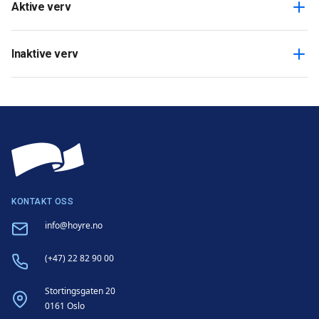
Aktive verv
Inaktive verv
KONTAKT OSS
Email
info@hoyre.no
Phone
(+47) 22 82 90 00
Address
Stortingsgaten 20
0161 Oslo