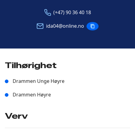
Telefon
E-
(+47) 90 36 40 18
post
ida04@online.no
KOPIERE
POST
Tilhørighet
Drammen Unge Høyre
Drammen Høyre
Verv