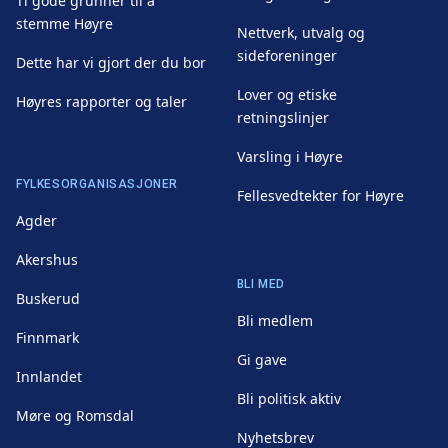
Ti gode grunner til å
stemme Høyre
Nettverk, utvalg og
sideforeninger
Dette har vi gjort der du bor
Lover og etiske
Høyres rapporter og taler
retningslinjer
Varsling i Høyre
FYLKESORGANISASJONER
Fellesvedtekter for Høyre
Agder
Akershus
BLI MED
Buskerud
Bli medlem
Finnmark
Gi gave
Innlandet
Bli politisk aktiv
Møre og Romsdal
Nyhetsbrev