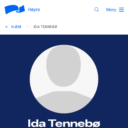
Høyre
Meny
HJEM
IDA TENNEBØ
Ida Tennebø