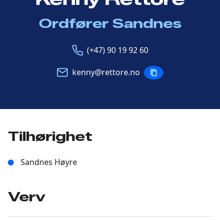
Ordfører Sandnes
Telefon
E-
(+47) 90 19 92 60
post
kenny@rettore.no
KOPIERE
POST
Tilhørighet
Sandnes Høyre
Verv