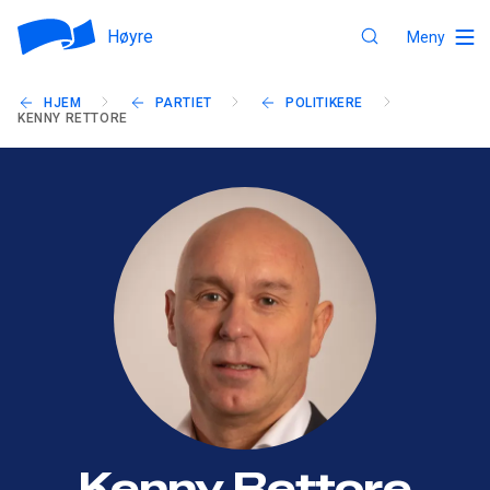
Høyre
Meny
HJEM
PARTIET
POLITIKERE
KENNY RETTORE
Kenny Rettore