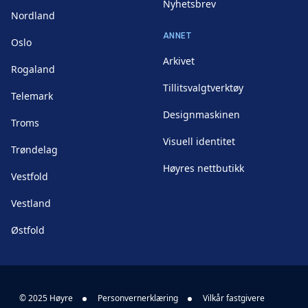
Nyhetsbrev
Nordland
ANNET
Oslo
Arkivet
Rogaland
Tillitsvalgtverktøy
Telemark
Designmaskinen
Troms
Visuell identitet
Trøndelag
Høyres nettbutikk
Vestfold
Vestland
Østfold
© 2025 Høyre
Personvernerklæring
Vilkår fastgivere