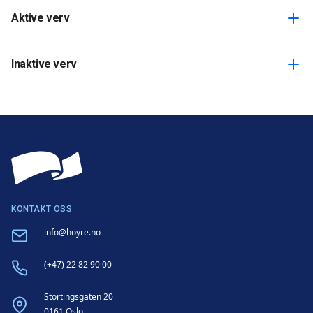
Aktive verv
Inaktive verv
KONTAKT OSS
Email
info@hoyre.no
Phone
(+47) 22 82 90 00
Address
Stortingsgaten 20
0161 Oslo