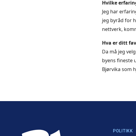
Hvilke erfarin
Jeg har erfarin
jeg byråd for h
nettverk, kom
Hva er ditt fa
Da må jeg velg
byens fineste u
Bjørvika som h
POLITIKK