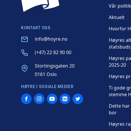
Vår politi
Aktuelt
KONTAKT OSS
Hvorfor 
Email
info@hoyre.no
Høyres al
statsbuds
Phone
(+47) 22 82 90 00
Høyres p
2025-20
Address
Stortingsgaten 20
0161 Oslo
Høyres p
HØYRE I SOSIALE MEDIER
Ti gode gr
stemme H
Facebook
Instagram
YouTube
LinkedIn
Twitter
Dette har 
bor
Høyres ra