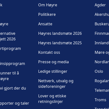
kk
Om Høyre
Agder
Politikere
Akersh
Høyre
Ansatte
Busker
ternative
Høyres landsmøte 2026
Finnma
jett 2026
Høyres landsmøte 2025
Innland
artiprogram
Kontakt oss
Møre o
Presse og media
Nordla
rinsipprogram
Ledige stillinger
Oslo
unner til å
øyre
Nettverk, utvalg og
Rogala
sideforeninger
vi gjort der du
Telema
Lover og etiske
Troms
retningslinjer
pporter og taler