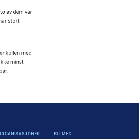
I to av dem var
har stort
fsenkollen med
 ikke minst
bar.
ORGANISASJONER
BLI MED