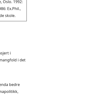
, Oslo. 1992:
6: Ex.Phil.,
de skole.
jert i
mangfold i det
r enda bedre
mapolitikk,