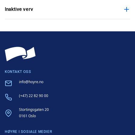
Inaktive verv
KONTAKT OSS
Email
info@hoyre.no
Phone
(+47) 22 82 90 00
Address
Stortingsgaten 20
0161 Oslo
HØYRE I SOSIALE MEDIER