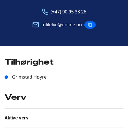
Telefon
E-
(+47) 90 95 33 26
post
mlilelve@online.no
KOPIERE
POST
Tilhørighet
Grimstad Høyre
Verv
Aktive verv