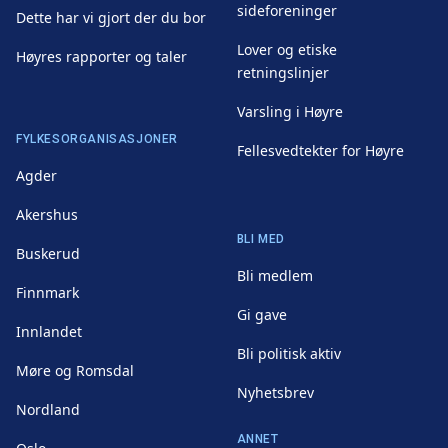
sideforeninger
Dette har vi gjort der du bor
Lover og etiske
Høyres rapporter og taler
retningslinjer
Varsling i Høyre
FYLKESORGANISASJONER
Fellesvedtekter for Høyre
Agder
Akershus
BLI MED
Buskerud
Bli medlem
Finnmark
Gi gave
Innlandet
Bli politisk aktiv
Møre og Romsdal
Nyhetsbrev
Nordland
ANNET