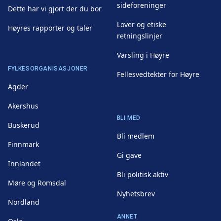
sideforeninger
Dette har vi gjort der du bor
Lover og etiske
Høyres rapporter og taler
retningslinjer
Varsling i Høyre
FYLKESORGANISASJONER
Fellesvedtekter for Høyre
Agder
Akershus
BLI MED
Buskerud
Bli medlem
Finnmark
Gi gave
Innlandet
Bli politisk aktiv
Møre og Romsdal
Nyhetsbrev
Nordland
ANNET