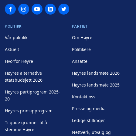
Facebook
Instagram
YouTube
LinkedIn
Twitter
POLITIKK
PARTIET
Vår politikk
Om Høyre
Aktuelt
Politikere
Hvorfor Høyre
Ansatte
Høyres alternative
Høyres landsmøte 2026
statsbudsjett 2026
Høyres landsmøte 2025
Høyres partiprogram 2025-
Kontakt oss
20
Presse og media
Høyres prinsipprogram
Ledige stillinger
Ti gode grunner til å
stemme Høyre
Nettverk, utvalg og