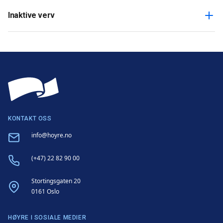
Inaktive verv
KONTAKT OSS
Email
info@hoyre.no
Phone
(+47) 22 82 90 00
Address
Stortingsgaten 20
0161 Oslo
HØYRE I SOSIALE MEDIER