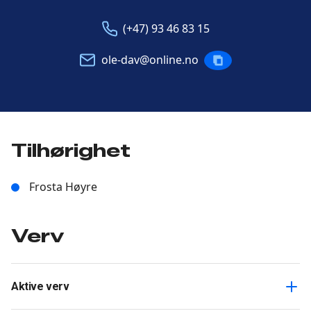
Telefon
E-
(+47) 93 46 83 15
post
ole-dav@online.no
KOPIERE
POST
Tilhørighet
Frosta Høyre
Verv
Aktive verv