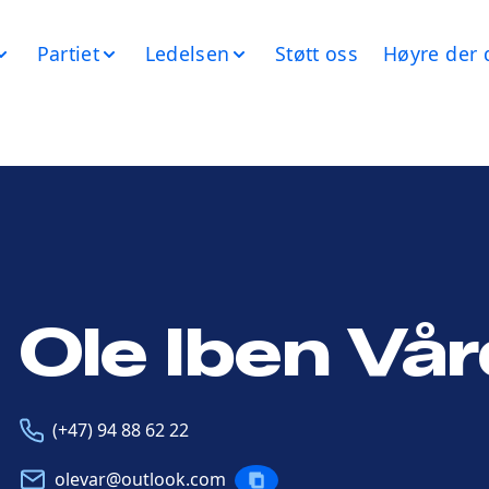
Partiet
Ledelsen
Støtt oss
Høyre der 
Ole Iben Vår
Telefon
E-
(+47) 94 88 62 22
post
olevar@outlook.com
KOPIERE