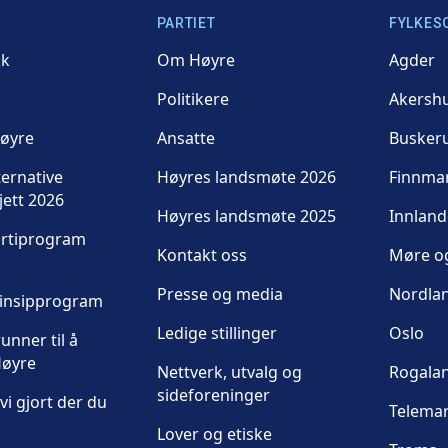
PARTIET
FYLKES
kk
Om Høyre
Agder
Politikere
Akersh
Høyre
Ansatte
Busker
ternative
Høyres landsmøte 2026
Finnma
jett 2026
Høyres landsmøte 2025
Innland
artiprogram
Kontakt oss
Møre o
Presse og media
Nordla
rinsipprogram
Ledige stillinger
Oslo
unner til å
øyre
Nettverk, utvalg og
Rogala
sideforeninger
vi gjort der du
Telema
Lover og etiske