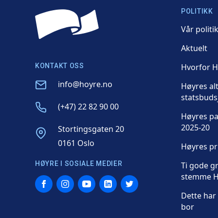
POLITIKK
Vår politi
Aktuelt
KONTAKT OSS
Hvorfor 
Email
info@hoyre.no
Høyres al
statsbuds
Phone
(+47) 22 82 90 00
Høyres p
2025-20
Address
Stortingsgaten 20
0161 Oslo
Høyres p
HØYRE I SOSIALE MEDIER
Ti gode gr
stemme H
Facebook
Instagram
YouTube
LinkedIn
Twitter
Dette har 
bor