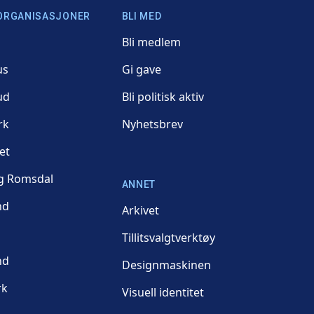
ORGANISASJONER
BLI MED
Bli medlem
us
Gi gave
ud
Bli politisk aktiv
rk
Nyhetsbrev
et
g Romsdal
ANNET
nd
Arkivet
Tillitsvalgtverktøy
nd
Designmaskinen
rk
Visuell identitet