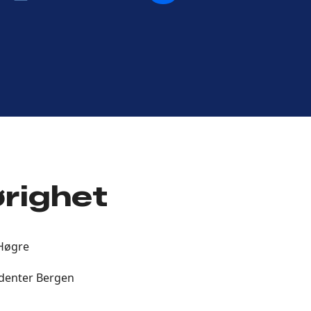
POST
ørighet
Høgre
denter Bergen