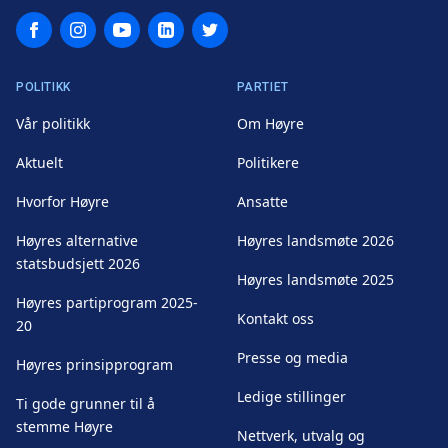
Facebook
Instagram
YouTube
LinkedIn
Twitter
POLITIKK
PARTIET
Vår politikk
Om Høyre
Aktuelt
Politikere
Hvorfor Høyre
Ansatte
Høyres alternative
Høyres landsmøte 2026
statsbudsjett 2026
Høyres landsmøte 2025
Høyres partiprogram 2025-
Kontakt oss
20
Presse og media
Høyres prinsipprogram
Ledige stillinger
Ti gode grunner til å
stemme Høyre
Nettverk, utvalg og