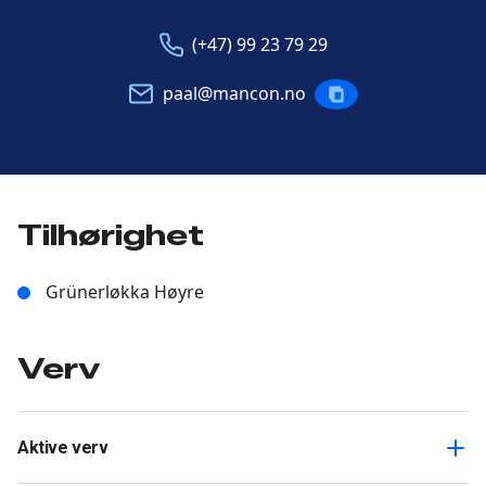
Telefon
E-
(+47) 99 23 79 29
post
paal@mancon.no
KOPIERE
POST
Tilhørighet
Grünerløkka Høyre
Verv
Aktive verv