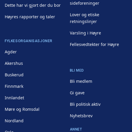
sideforeninger
Dette har vi gjort der du bor
Lover og etiske
Høyres rapporter og taler
retningslinjer
Varsling i Høyre
FYLKESORGANISASJONER
Fellesvedtekter for Høyre
Agder
Akershus
BLI MED
Buskerud
Bli medlem
Finnmark
Gi gave
Innlandet
Bli politisk aktiv
Møre og Romsdal
Nyhetsbrev
Nordland
ANNET