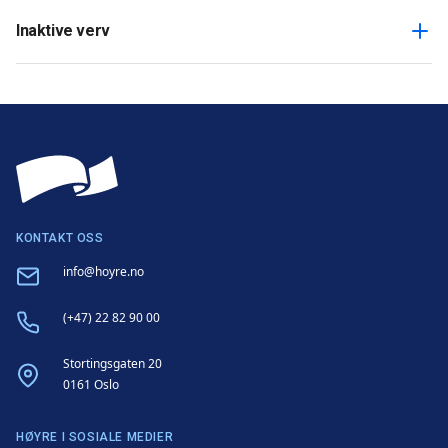
Inaktive verv
KONTAKT OSS
Email
info@hoyre.no
Phone
(+47) 22 82 90 00
Address
Stortingsgaten 20
0161 Oslo
HØYRE I SOSIALE MEDIER