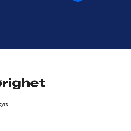
POST
ørighet
øyre