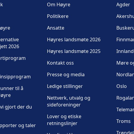
kk
Om Høyre
Agder
Politikere
Akersh
Høyre
Ansatte
Busker
ternative
Høyres landsmøte 2026
Finnma
jett 2026
Høyres landsmøte 2025
Innland
artiprogram
Kontakt oss
Møre o
Presse og media
Nordla
rinsipprogram
Ledige stillinger
Oslo
unner til å
øyre
Nettverk, utvalg og
Rogala
sideforeninger
vi gjort der du
Telema
Lover og etiske
Troms
retningslinjer
pporter og taler
Trønde