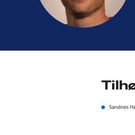
Tilh
Sandnes H