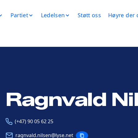
Partiet
Ledelsen
Støtt oss
Høyre der 
Ragnvald Ni
Telefon
E-
(+47) 90 05 62 25
post
ragnvald.nilsen@lyse.net
KOPIERE