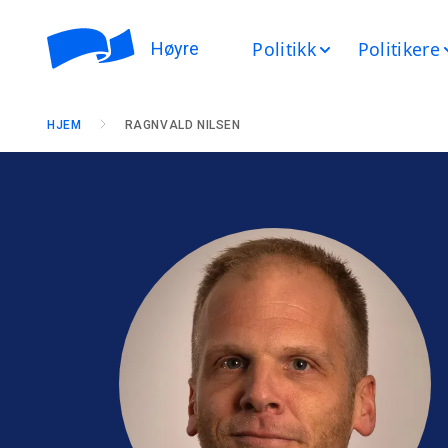
Politikk
Politikere
Høyre
HJEM
RAGNVALD NILSEN