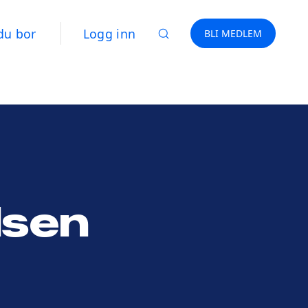
du bor
Logg inn
BLI MEDLEM
lsen