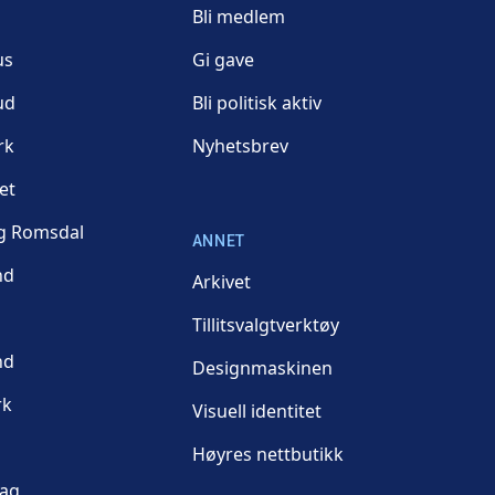
Bli medlem
us
Gi gave
ud
Bli politisk aktiv
rk
Nyhetsbrev
et
g Romsdal
ANNET
nd
Arkivet
Tillitsvalgtverktøy
nd
Designmaskinen
rk
Visuell identitet
Høyres nettbutikk
lag