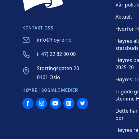
Vår politi
Aktuelt
KONTAKT OSS
Hvorfor 
Email
info@hoyre.no
Høyres al
statsbuds
Phone
(+47) 22 82 90 00
Høyres p
2025-20
Address
Stortingsgaten 20
0161 Oslo
Høyres p
HØYRE I SOSIALE MEDIER
Ti gode gr
stemme H
Facebook
Instagram
YouTube
LinkedIn
Twitter
Dette har 
bor
Høyres ra