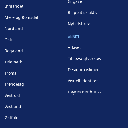
Gi gave
Innlandet
Bli politisk aktiv
Møre og Romsdal
Nyhetsbrev
Nordland
ANNET
Oslo
Arkivet
Rogaland
Tillitsvalgtverktøy
Telemark
Designmaskinen
Troms
Visuell identitet
Trøndelag
Høyres nettbutikk
Vestfold
Vestland
Østfold