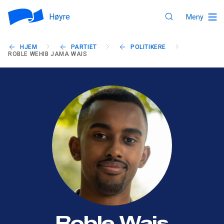
Høyre
Meny
HJEM
PARTIET
POLITIKERE
ROBLE WEHIB JAMA WAIS
Roble Wais