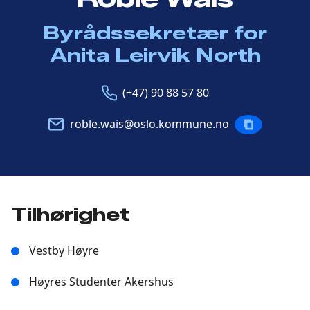
Byrådssekretær for
Anita Leirvik North
Telefon
E-
(+47) 90 88 57 80
post
roble.wais@oslo.kommune.no
KOPIERE
POST
Tilhørighet
Vestby Høyre
Høyres Studenter Akershus