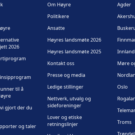
kk
Om Høyre
Agder
Politikere
Akersh
Høyre
Ansatte
Busker
ternative
Høyres landsmøte 2026
Finnma
jett 2026
Høyres landsmøte 2025
Innland
artiprogram
Kontakt oss
Møre o
Presse og media
Nordla
rinsipprogram
Ledige stillinger
Oslo
unner til å
øyre
Nettverk, utvalg og
Rogala
sideforeninger
vi gjort der du
Telema
Lover og etiske
Troms
retningslinjer
pporter og taler
Trønde