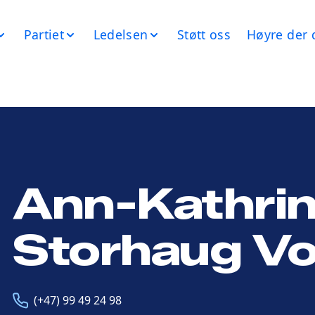
Partiet
Ledelsen
Støtt oss
Høyre der 
Ann-Kathri
Storhaug V
Telefon
E-
(+47) 99 49 24 98
post