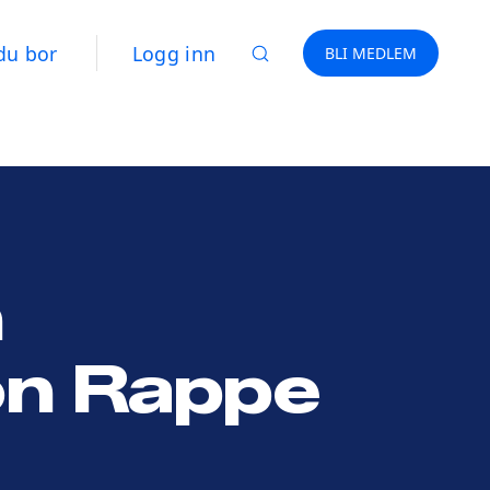
du bor
Logg inn
BLI MEDLEM
n
on Rappe