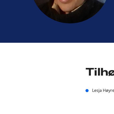
Tilh
Lesja Høyr