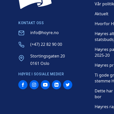
Vår politi
Aktuelt
KONTAKT OSS
Hvorfor 
Email
info@hoyre.no
Høyres al
statsbuds
Phone
(+47) 22 82 90 00
Høyres p
2025-20
Address
Stortingsgaten 20
0161 Oslo
Høyres p
HØYRE I SOSIALE MEDIER
Ti gode gr
stemme H
Facebook
Instagram
YouTube
LinkedIn
Twitter
Dette har 
bor
Høyres ra