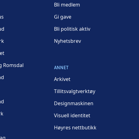
Bli medlem
us
Gi gave
ud
Bli politisk aktiv
rk
Nyhetsbrev
et
g Romsdal
ANNET
nd
Arkivet
Tillitsvalgtverktøy
nd
Designmaskinen
rk
Visuell identitet
Høyres nettbutikk
lag