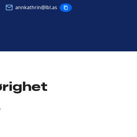
annkathrin@lbl.as
KOPIERE
POST
ørighet
e