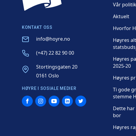
Vår politi
Aktuelt
KONTAKT OSS
Hvorfor 
Email
info@hoyre.no
Høyres al
statsbuds
Phone
(+47) 22 82 90 00
Høyres p
2025-20
Address
Stortingsgaten 20
0161 Oslo
Høyres p
HØYRE I SOSIALE MEDIER
Ti gode gr
stemme H
Facebook
Instagram
YouTube
LinkedIn
Twitter
Dette har 
bor
Høyres ra