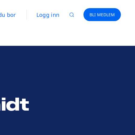
du bor
Logg inn
BLI MEDLEM
idt