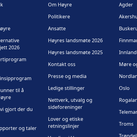
kk
Om Høyre
Agder
Politikere
Akersh
Høyre
Ansatte
Busker
ternative
Høyres landsmøte 2026
Finnma
jett 2026
Høyres landsmøte 2025
Innland
artiprogram
Kontakt oss
Møre o
Presse og media
Nordla
rinsipprogram
Ledige stillinger
Oslo
unner til å
øyre
Nettverk, utvalg og
Rogala
sideforeninger
vi gjort der du
Telema
Lover og etiske
Troms
retningslinjer
pporter og taler
Trønde