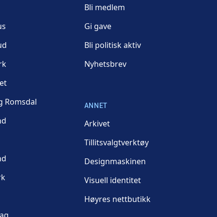
Bli medlem
us
Gi gave
ud
Bli politisk aktiv
rk
Nyhetsbrev
et
g Romsdal
ANNET
nd
Arkivet
Tillitsvalgtverktøy
nd
Designmaskinen
rk
Visuell identitet
Høyres nettbutikk
lag