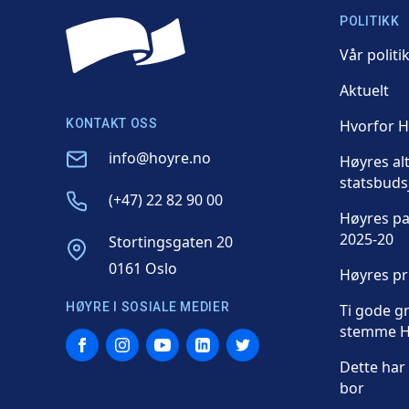
POLITIKK
Vår politi
Aktuelt
KONTAKT OSS
Hvorfor 
Email
info@hoyre.no
Høyres al
statsbuds
Phone
(+47) 22 82 90 00
Høyres p
2025-20
Address
Stortingsgaten 20
0161 Oslo
Høyres p
HØYRE I SOSIALE MEDIER
Ti gode gr
stemme H
Facebook
Instagram
YouTube
LinkedIn
Twitter
Dette har 
bor