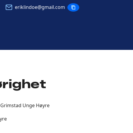
eriklindoe@gmail.com
KOPIERE
POST
ørighet
 Grimstad Unge Høyre
yre