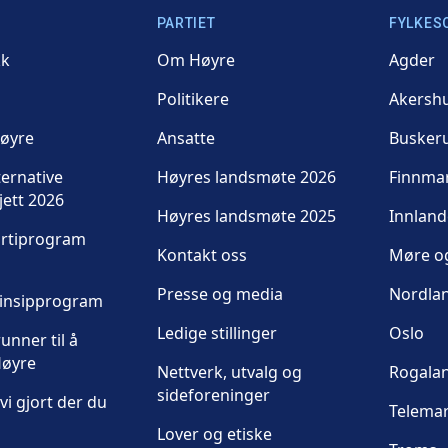
PARTIET
FYLKES
kk
Om Høyre
Agder
Politikere
Akersh
Høyre
Ansatte
Busker
ternative
Høyres landsmøte 2026
Finnma
jett 2026
Høyres landsmøte 2025
Innland
artiprogram
Kontakt oss
Møre o
Presse og media
Nordla
rinsipprogram
Ledige stillinger
Oslo
unner til å
øyre
Nettverk, utvalg og
Rogala
sideforeninger
vi gjort der du
Telema
Lover og etiske