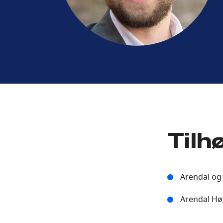
Tilh
Arendal og
Arendal Hø