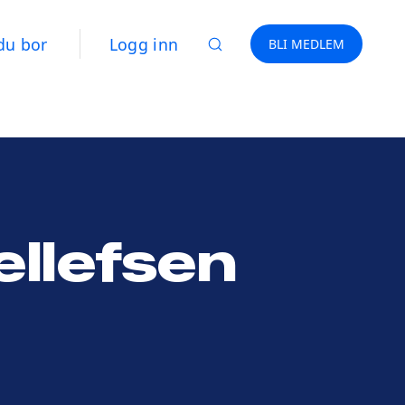
du bor
Logg inn
BLI MEDLEM
ellefsen