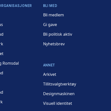
ORGANISASJONER
BLI MED
Bli medlem
us
Gi gave
ud
Bli politisk aktiv
rk
Nyhetsbrev
et
g Romsdal
ANNET
nd
Arkivet
Tillitsvalgtverktøy
nd
Designmaskinen
rk
Visuell identitet