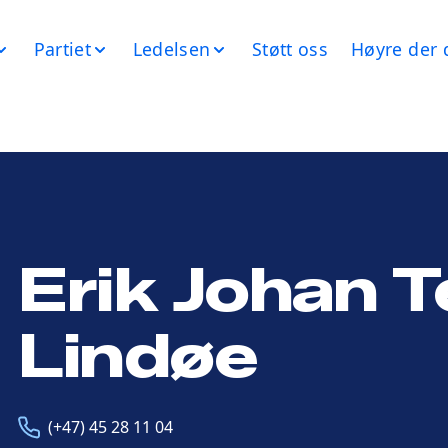
Partiet
Ledelsen
Støtt oss
Høyre der 
Erik Johan T
Lindøe
Telefon
E-
(+47) 45 28 11 04
post