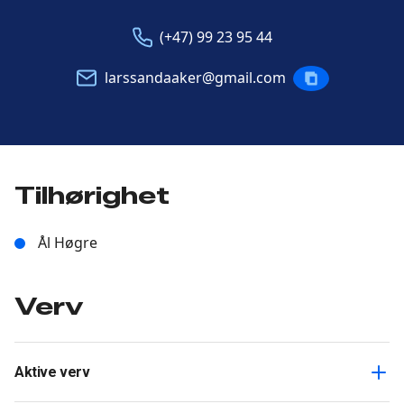
Telefon
E-
(+47) 99 23 95 44
post
larssandaaker@gmail.com
KOPIERE
POST
Tilhørighet
Ål Høgre
Verv
Aktive verv