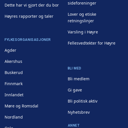
sideforeninger
Dette har vi gjort der du bor
Lover og etiske
Høyres rapporter og taler
retningslinjer
Varsling i Høyre
FYLKESORGANISASJONER
Fellesvedtekter for Høyre
Agder
Akershus
BLI MED
Buskerud
Bli medlem
Finnmark
Gi gave
Innlandet
Bli politisk aktiv
Møre og Romsdal
Nyhetsbrev
Nordland
ANNET