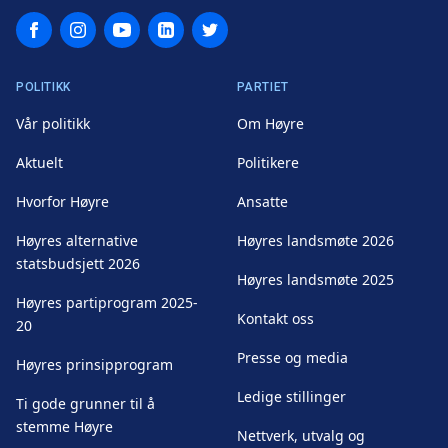
Facebook
Instagram
YouTube
LinkedIn
Twitter
POLITIKK
PARTIET
Vår politikk
Om Høyre
Aktuelt
Politikere
Hvorfor Høyre
Ansatte
Høyres alternative
Høyres landsmøte 2026
statsbudsjett 2026
Høyres landsmøte 2025
Høyres partiprogram 2025-
Kontakt oss
20
Presse og media
Høyres prinsipprogram
Ledige stillinger
Ti gode grunner til å
stemme Høyre
Nettverk, utvalg og