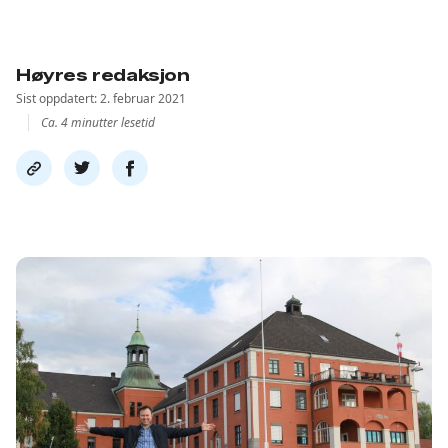
Høyres redaksjon
Sist oppdatert: 2. februar 2021
Ca. 4 minutter lesetid
Del
Del
Del
link
på
på
twitter
facebook