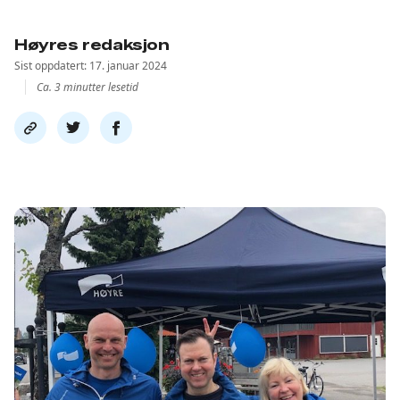
Høyres redaksjon
Sist oppdatert: 17. januar 2024
Ca. 3 minutter lesetid
Del
Del
Del
link
på
på
twitter
facebook