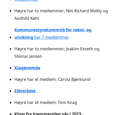
Høyre har to medlemmer; Nils Richard Melby og
Audhild Køhl
Kommunestyrekommitè for vekst- og
utvikling
har 7 medlemmer
Høyre har to medlemmer; Joakim Ekseth og
Steinar Jensen
Klagenemda
Høyre har et medlem; Carola Bjørklund
Eldrerådet
Høyre har et medlem; Tom Knag
Klipp fra hjemmesiden vår i 2023
;