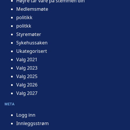
Høyre tar vare på stemmen din
Medlemsmøte
politikk
politkk
Styremøter
Sykehussaken
Ukategorisert
Valg 2021
Valg 2023
Valg 2025
Valg 2026
Valg 2027
META
Logg inn
Innleggsstrøm