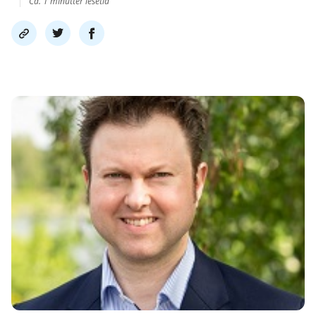
Ca. 1 minutter lesetid
Del
Del
Del
link
på
på
twitter
facebook