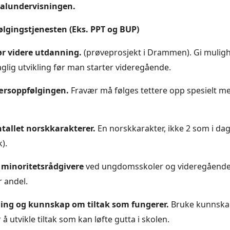
salundervisningen.
ølgingstjenesten (Eks. PPT og BUP)
før videre utdanning.
(prøveprosjekt i Drammen). Gi muligh
aglig utvikling før man starter videregående.
ærsoppfølgingen.
Fravær må følges tettere opp spesielt me
tallet norskkarakterer.
En norskkarakter, ikke 2 som i da
).
 minoritetsrådgivere
ved ungdomsskoler og videregående
 andel.
ing og kunnskap om tiltak som fungerer.
Bruke kunnskap
 å utvikle tiltak som kan løfte gutta i skolen.