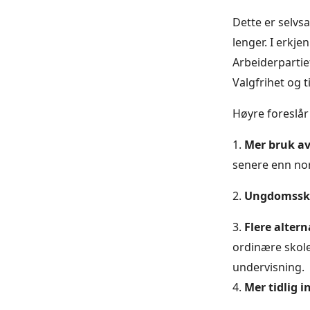
Dette er selvs
lenger. I erkje
Arbeiderpartie
Valgfrihet og 
Høyre foreslår 
1.
Mer bruk av 
senere enn no
2.
Ungdomssk
3.
Flere alter
ordinære skole
undervisning.
4.
Mer tidlig i