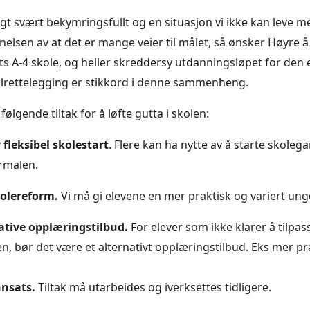
agt svært bekymringsfullt og en situasjon vi ikke kan leve 
nnelsen av at det er mange veier til målet, så ønsker Høyre å
ts A-4 skole, og heller skreddersy utdanningsløpet for den 
tilrettelegging er stikkord i denne sammenheng.
følgende tiltak for å løfte gutta i skolen:
fleksibel skolestart
. Flere kan ha nytte av å starte skole
rmalen.
olereform.
Vi må gi elevene en mer praktisk og variert un
native opplæringstilbud.
For elever som ikke klarer å tilpa
n, bør det være et alternativt opplæringstilbud. Eks mer pr
nnsats.
Tiltak må utarbeides og iverksettes tidligere.