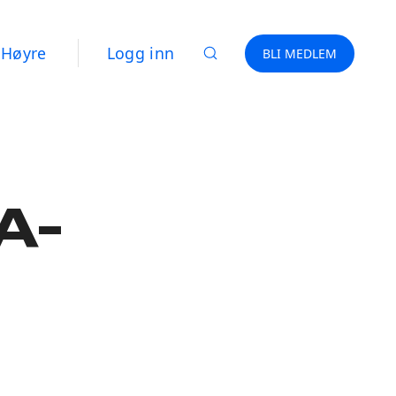
 Høyre
Logg inn
BLI MEDLEM
 A-