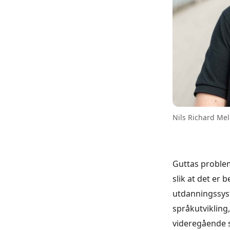
Nils Richard Me
Guttas problem
slik at det er 
utdanningssyste
språkutvikling
videregående s