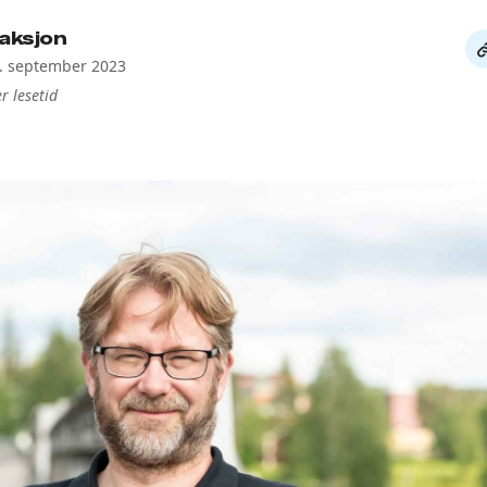
aksjon
De
1. september 2023
li
r lesetid