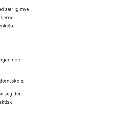
med særlig mye
 fjerne
enkelte.
gangen noe
gdomsskole.
sse seg den
aktisk