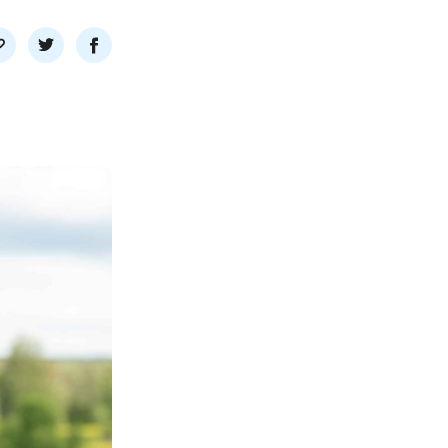
l
Del
Del
nk
på
på
twitter
facebook