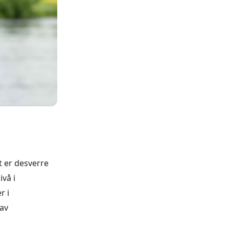
t er desverre
ivå i
r i
 av