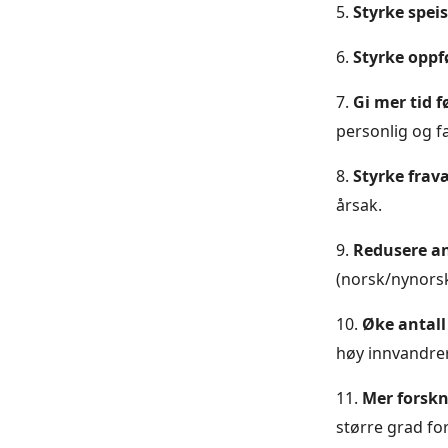
5.
Styrke spei
6.
Styrke oppf
7.
Gi mer tid 
personlig og f
8.
Styrke frav
årsak.
9.
Redusere an
(norsk/nynorsk
10.
Øke antall
høy innvandrer
11.
Mer forskn
større grad for