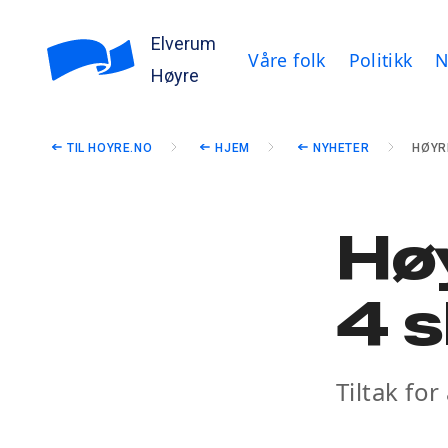
Elverum
Våre folk
Politikk
N
Høyre
TIL HOYRE.NO
HJEM
NYHETER
HØYR
Høy
4 s
Tiltak for