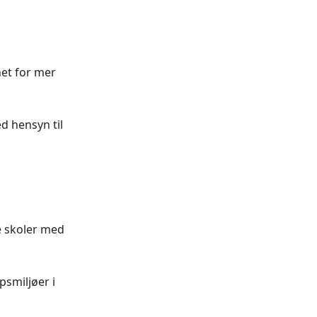
et for mer
d hensyn til
g
 skoler med
smiljøer i