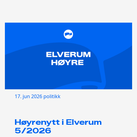
17. jun 2026
politikk
Høyrenytt i Elverum
5/2026