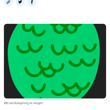
Del
Del
Del
link
på
på
twitter
facebook
Økt verdiskapning av skogen