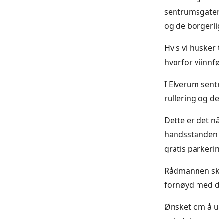
sentrumsgatene
og de borgerl
Hvis vi husker 
hvorfor viinnf
I Elverum sent
rullering og d
Dette er det nå
handsstanden s
gratis parkeri
Rådmannen skri
fornøyd med d
Ønsket om å ut