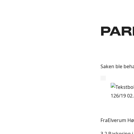
PAR
Saken ble beha
FraElverum Hø
3.2 Parkering 