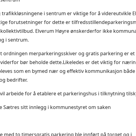
 trafikkløsningene i sentrum er viktige for å videreutvikle
tige forutsetninger for dette er tilfredsstillendeparkerings
kollektivtilbud. Elverum Høyre ønskerderfor ikke kommuna
ng i sentrum.
 ordningen merparkeringsskiver og gratis parkering er et 
 viderfor bør beholde dette.Likeledes er det viktig for næri
pleves som en bymed nær og effektiv kommunikasjon både 
og bedrifter.
l arbeide for å etablere et parkeringshus i tilknytning tils
e Sætres sitt innlegg i kommunestyret om saken
e med to timersgratis parkering ble innført på torget og i