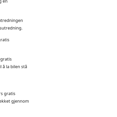
g en
utredningen
sutredning.
ratis
gratis
 å la bilen stå
rs gratis
svekket gjennom