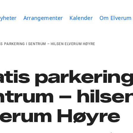
yheter
Arrangementer
Kalender
Om Elverum
IS PARKERING I SENTRUM – HILSEN ELVERUM HØYRE
tis parkering
trum – hilse
verum Høyre