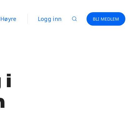
 Høyre
Logg inn
BLI MEDLEM
 i
n