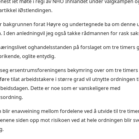
enest iet møte i regi av NHO Innlandet under valgkampen o
artikkel iØstlendingen.
er bakgrunnen forat Høyre og undertegnede ba om denne 
 I den anledningvil jeg også takke rådmannen for rask sak
næringslivet oghandelsstanden på forslaget om tre timers g
rikende, oglite entydig.
 seg ersentrumsforeningens bekymring over om tre timers 
øre tilat arbeidstakere i større grad vil utnytte ordningen til
rbeidsdagen. Dette er noe som er vanskeligere med
sordning.
 blir enavveining mellom fordelene ved å utvide til tre time
enene siden opp mot risikoen ved at hele ordningen blir 
g.