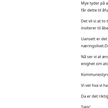
Mye tyder på a
får dette til å
Det vil si at t
inviterer til 
Uansett er det
næringslivet.Det
Nå ser vi at ø
enighet om atd
Kommunestyrets
Vi vet hva vi ha
Da er det rikti
Takk!