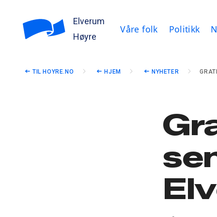
Elverum
Våre folk
Politikk
N
Høyre
TIL HOYRE.NO
HJEM
NYHETER
GRAT
Gra
sen
El