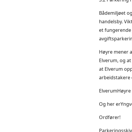
Bådemiljøet og
handelsby. Vik
et fungerende 
avgiftsparkeri
Høyre mener at
Elverum, og at
at Elverum op
arbeidstakere 
ElverumHøyre vi
Og her erYngv
Ordfører!
Parkeringsskiv