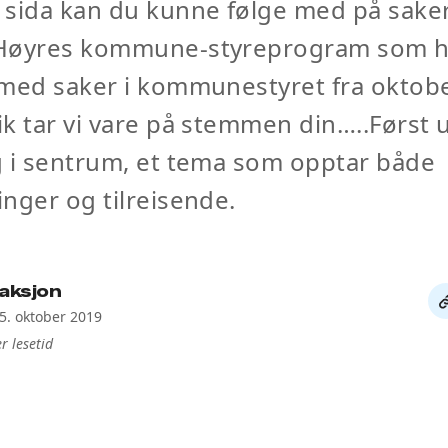
sida kan du kunne følge med på saker
Høyres kommune-styreprogram som h
 med saker i kommunestyret fra oktob
k tar vi vare på stemmen din…..Først u
 i sentrum, et tema som opptar både
nger og tilreisende.
aksjon
De
15. oktober 2019
li
r lesetid