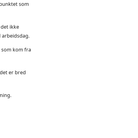
gspunktet som
 det ikke
l arbeidsdag.
e som kom fra
det er bred
ning.