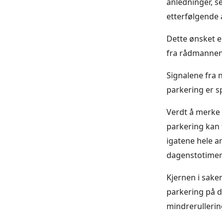
anledninger, s
etterfølgende 
Dette ønsket 
fra rådmannen.
Signalene fra 
parkering er sp
Verdt å merke
parkering kan f
igatene hele a
dagenstotimer
Kjernen i saken
parkering på d
mindrerullerin