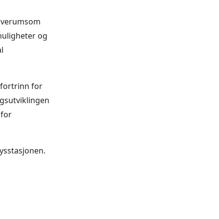
 Elverumsom
muligheter og
l
fortrinn for
ngsutviklingen
for
kysstasjonen.