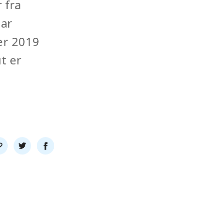
 fra
ar
er 2019
t er
l
Del
Del
nk
på
på
twitter
facebook