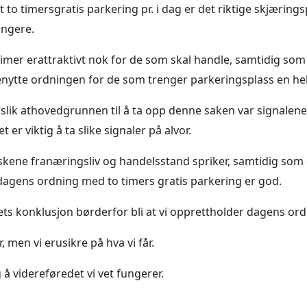
t to timersgratis parkering pr. i dag er det riktige skjærin
fungere.
o timer erattraktivt nok for de som skal handle, samtidig som
åbenytte ordningen for de som trenger parkeringsplass en he
 slik athovedgrunnen til å ta opp denne saken var signalen
 er viktig å ta slike signaler på alvor.
nskene franæringsliv og handelsstand spriker, samtidig som 
agens ordning med to timers gratis parkering er god.
 konklusjon børderfor bli at vi opprettholder dagens ord
r, men vi erusikre på hva vi får.
g å videreføredet vi vet fungerer.