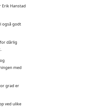
r Erik Hanstad
vi også godt
for dårlig
.
 og
rdningen med
tor grad er
pp ved ulike