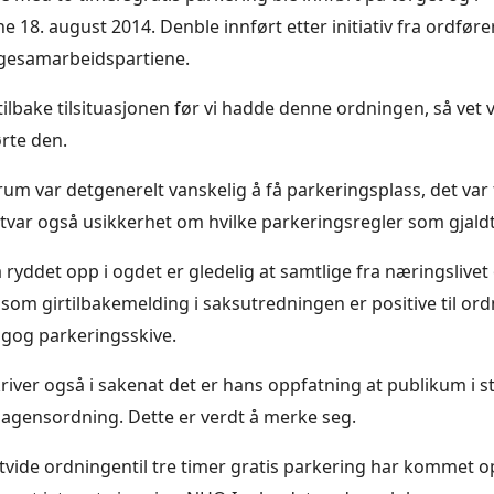
 18. august 2014. Denble innført etter initiativ fra ordføre
igesamarbeidspartiene.
tilbake tilsituasjonen før vi hadde denne ordningen, så vet 
ørte den.
rum var detgenerelt vanskelig å få parkeringsplass, det var 
etvar også usikkerhet om hvilke parkeringsregler som gjaldt
 ryddet opp i ogdet er gledelig at samtlige fra næringslivet
om girtilbakemelding i saksutredningen er positive til o
ngog parkeringsskive.
ver også i sakenat det er hans oppfatning at publikum i s
agensordning. Dette er verdt å merke seg.
vide ordningentil tre timer gratis parkering har kommet o