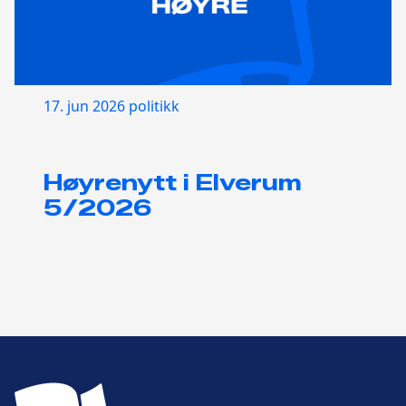
17. jun 2026
politikk
Høyrenytt i Elverum
5/2026