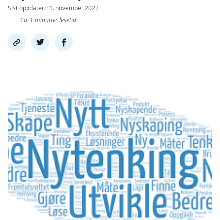
Sist oppdatert: 1. november 2022
Ca. 1 minutter lesetid
Del
Del
Del
link
på
på
twitter
facebook