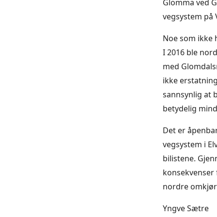
Glomma ved Gl
vegsystem på 
Noe som ikke h
I 2016 ble nor
med Glomdalsmus
ikke erstatning
sannsynlig at 
betydelig min
Det er åpenbart
vegsystem i El
bilistene. Gje
konsekvenser f
nordre omkjø
Yngve Sætre