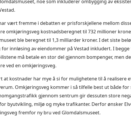
omdalsmuseet, noe som inkluderer ombygging av eksiste
Vestad.
ar vært fremme i debatten er prisforskjellene mellom disse
dre omkjøringsveg kostnadsberegnet til 732 millioner krone
eet ble beregnet til 1,3 milliarder kroner. I det siste belø
 for innløsing av eiendommer på Vestad inkludert. I begge ti
bilistene må betale en stor del gjennom bompenger, men dett
dre ved en omkjøringsveg.
 at kostnader har mye å si for mulighetene til å realisere e
verum. Omkjøringsveg kommer i så tilfelle best ut både fo
nnomgangstrafikk gjennom sentrum gir dessuten store nega
or byutvikling, miljø og myke trafikanter. Derfor ønsker E
ringsveg fremfor ny bru ved Glomdalsmuseet.