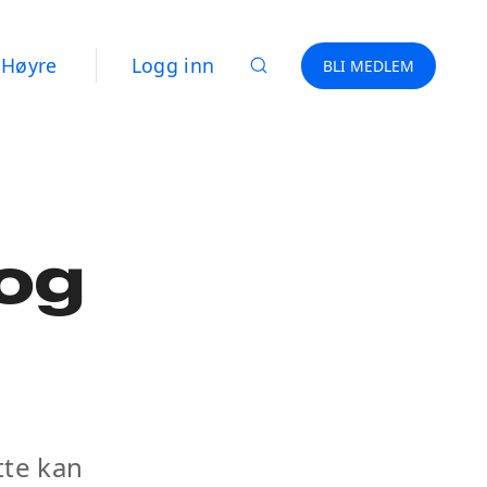
 Høyre
Logg inn
BLI MEDLEM
og
tte kan