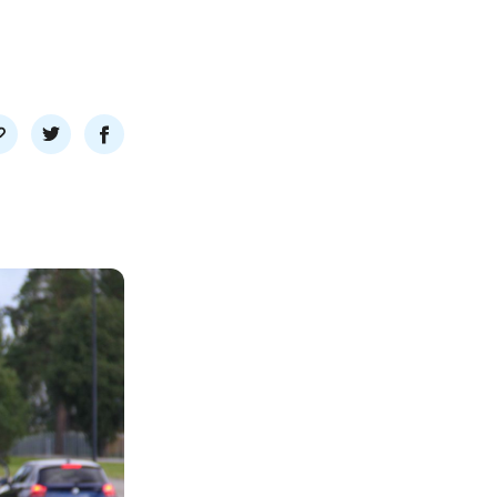
l
Del
Del
nk
på
på
twitter
facebook