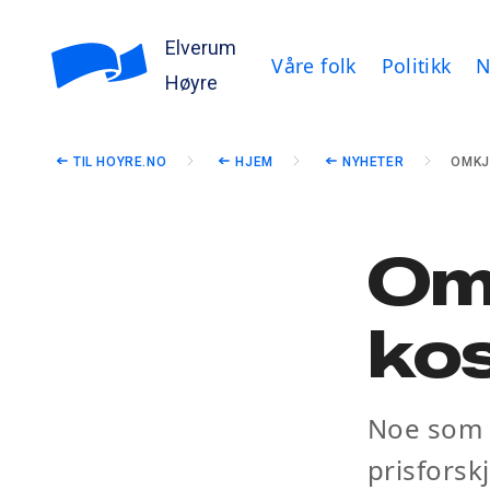
Elverum
Våre folk
Politikk
N
Høyre
TIL HOYRE.NO
HJEM
NYHETER
OMKJ
Om
ko
Noe som 
prisforsk