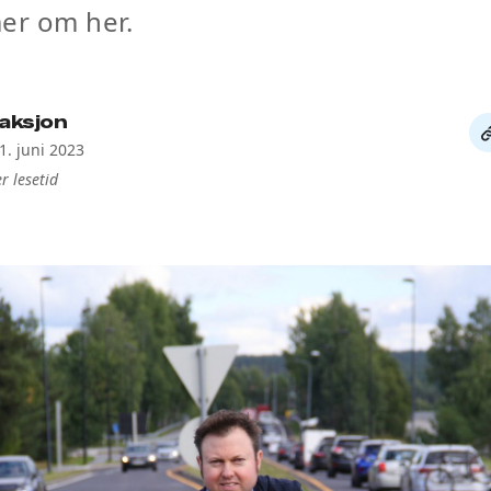
er om her.
aksjon
De
1. juni 2023
li
r lesetid