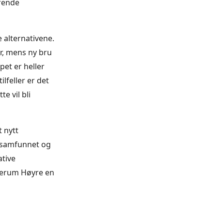
rende
 alternativene.
r, mens ny bru
pet er heller
lfeller er det
e vil bli
t nytt
r samfunnet og
tive
lverum Høyre en