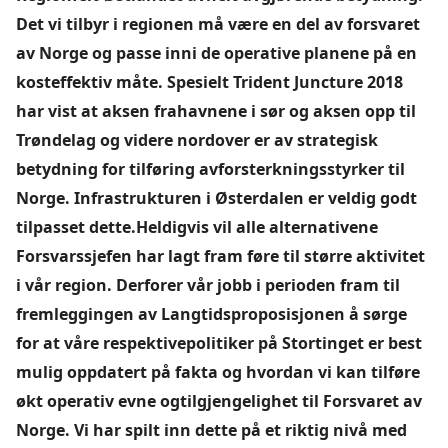
Det vi tilbyr i regionen må være en del av forsvaret
av Norge og passe inni de operative planene på en
kosteffektiv måte. Spesielt Trident Juncture 2018
har vist at aksen frahavnene i sør og aksen opp til
Trøndelag og videre nordover er av strategisk
betydning for tilføring avforsterkningsstyrker til
Norge. Infrastrukturen i Østerdalen er veldig godt
tilpasset dette.Heldigvis vil alle alternativene
Forsvarssjefen har lagt fram føre til større aktivitet
i vår region. Derforer vår jobb i perioden fram til
fremleggingen av Langtidsproposisjonen å sørge
for at våre respektivepolitiker på Stortinget er best
mulig oppdatert på fakta og hvordan vi kan tilføre
økt operativ evne ogtilgjengelighet til Forsvaret av
Norge. Vi har spilt inn dette på et riktig nivå med