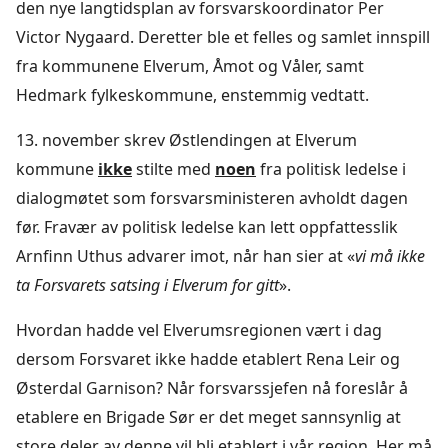
den nye langtidsplan av forsvarskoordinator Per
Victor Nygaard. Deretter ble et felles og samlet innspill
fra kommunene Elverum, Åmot og Våler, samt
Hedmark fylkeskommune, enstemmig vedtatt.
13. november skrev Østlendingen at Elverum
kommune
ikke
stilte med
noen
fra politisk ledelse i
dialogmøtet som forsvarsministeren avholdt dagen
før. Fravær av politisk ledelse kan lett oppfattesslik
Arnfinn Uthus advarer imot, når han sier at «
vi må ikke
ta Forsvarets satsing i Elverum for gitt
».
Hvordan hadde vel Elverumsregionen vært i dag
dersom Forsvaret ikke hadde etablert Rena Leir og
Østerdal Garnison? Når forsvarssjefen nå foreslår å
etablere en Brigade Sør er det meget sannsynlig at
store deler av denne vil bli etablert i vår region. Her må