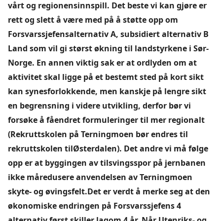
vårt og regionensinnspill. Det beste vi kan gjøre er
rett og slett å være med på å støtte opp om
Forsvarssjefensalternativ A, subsidiert alternativ B
Land som vil gi størst økning til landstyrkene i Sør-
Norge. En annen viktig sak er at ordlyden om at
aktivitet skal ligge på et bestemt sted på kort sikt
kan synesforlokkende, men kanskje på lengre sikt
en begrensning i videre utvikling, derfor bør vi
forsøke å fåendret formuleringer til mer regionalt
(Rekruttskolen på Terningmoen bør endres til
rekruttskolen tilØsterdalen). Det andre vi må følge
opp er at byggingen av tilsvingsspor på jernbanen
ikke måredusere anvendelsen av Terningmoen
skyte- og øvingsfelt.Det er verdt å merke seg at den
økonomiske endringen på Forsvarssjefens 4
alternativ først skiller lagom 4 år. Når Utenriks- og