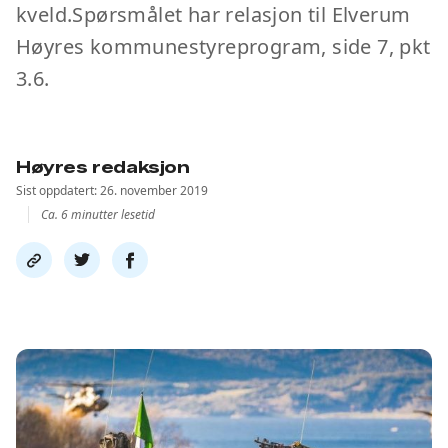
kveld.Spørsmålet har relasjon til Elverum
Høyres kommunestyreprogram, side 7, pkt
3.6.
Høyres redaksjon
Sist oppdatert: 26. november 2019
Ca. 6 minutter lesetid
Del
Del
Del
link
på
på
twitter
facebook