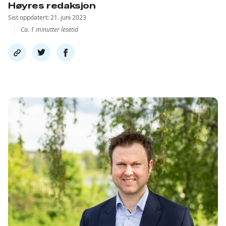
Høyres redaksjon
Sist oppdatert: 21. juni 2023
Ca. 1 minutter lesetid
Del
Del
Del
link
på
på
twitter
facebook