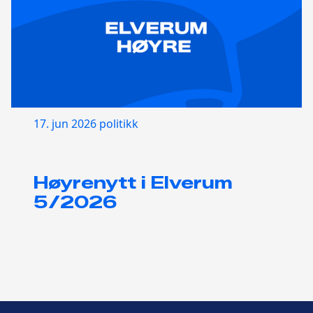
17. jun 2026
politikk
Høyrenytt i Elverum
5/2026